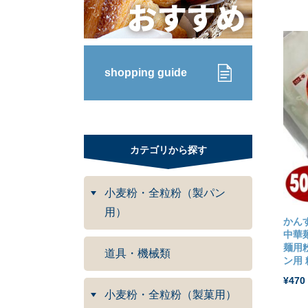
shopping guide
カテゴリから探す
小麦粉・全粒粉（製パン
用）
かんす
中華麺
麺用
道具・機械類
ン用
¥470
小麦粉・全粒粉（製菓用）