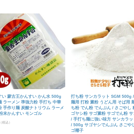
い 蒙古王かんすい かん水 500g
打ち粉 サンカラット SGM 500g 
 ラーメン 準強力粉 手打ち 中華
麺用 打粉 澱粉 うどん用 そば用 
粉 手作り麺 炭酸ナトリウム ラーメ
ち粉 でん粉 でんぷん / さごやし 
 粉末かんすい モンゴル
ゴヤシ粉 サゴ澱粉 サゴでん粉 
/ 手打ち麺に強い味方 サンカラッ
（税込）
/ 500g サゴヤシでんぷん さごや
ゴ椰子