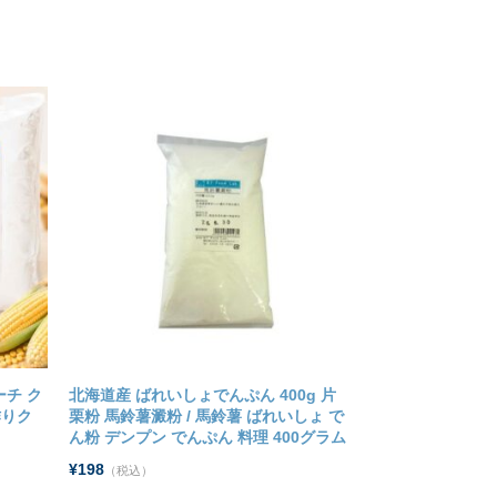
ーチ ク
北海道産 ばれいしょでんぷん 400g 片
作りク
栗粉 馬鈴薯澱粉 / 馬鈴薯 ばれいしょ で
ん粉 デンプン でんぷん 料理 400グラム
¥198
（税込）