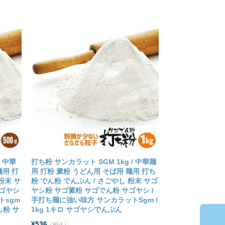
/ 中華
打ち粉 サンカラット SGM 1kg / 中華麺
麺用 打
用 打粉 澱粉 うどん用 そば用 麺用 打ち
粉末 サ
粉 でん粉 でんぷん / さごやし 粉末 サゴ
サゴヤシ
ヤシ粉 サゴ澱粉 サゴでん粉 サゴヤシ /
トsgm
手打ち麺に強い味方 サンカラットSgm /
し粉 サ
1kg 1キロ サゴヤシでんぷん
¥536
（税込）