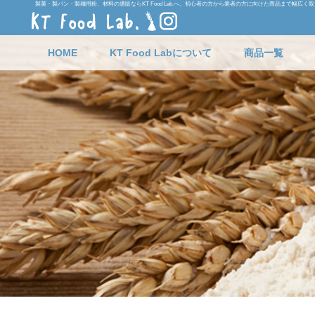
製菓・製パン・製麺用粉、材料の通販ならKT Food Lab.へ。初心者の方から業者の方に向けた商品まで幅広く
HOME
KT Food Labについて
商品一覧