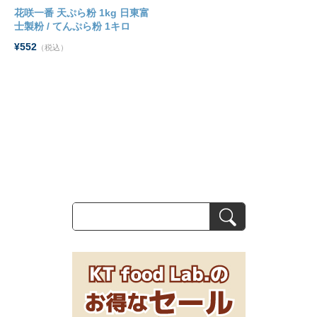
花咲一番 天ぷら粉 1kg 日東富
士製粉 / てんぷら粉 1キロ
¥552
（税込）