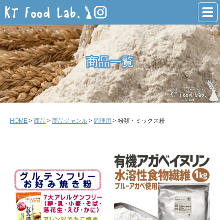
商品一覧
商品一覧
HOME
>
商品
>
商品ジャンル
>
調理用
> 粉類・ミックス粉