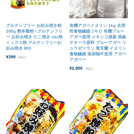
グルテンフリー お好み焼き粉
有機アガベイヌリン 1kg 水溶
200g 熊本製粉 / グルテンフリ
性食物繊維 1キロ 有機ブルー
ー お好み焼き たこ焼き mix粉
アガベ使用 メキシコ原産 高級
ミックス粉 グルテンフリーお
テキーラ原料 ブルーアガベ リ
好み焼き MIX
ュウゼツラン 竜舌蘭 イヌリン
食物繊維 添加物不使用 アガペ
¥399
（税込）
アガペー
¥2,900
（税込）