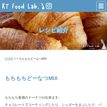
レシピ紹介
レシピ紹介
HOME
>
> もちもちどーなつMIX
もちもちどーなつMIX
もちもち食感のドーナツが出来ます。
チョコレートでコーティングしたり、シュガーをまぶしたり、バ