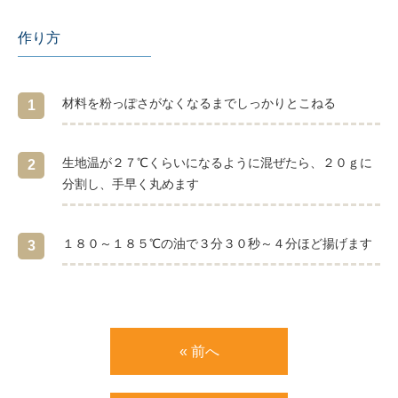
作り方
材料を粉っぽさがなくなるまでしっかりとこねる
1
生地温が２７℃くらいになるように混ぜたら、２０ｇに
2
分割し、手早く丸めます
１８０～１８５℃の油で３分３０秒～４分ほど揚げます
3
« 前へ