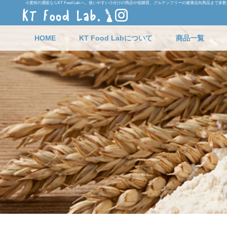
小麦粉の通販ならKT Food Lab.へ。使いやすい小分けの商品や低糖質、グルテンフリーの健康志向商品まで多
HOME
KT Food Labについて
商品一覧