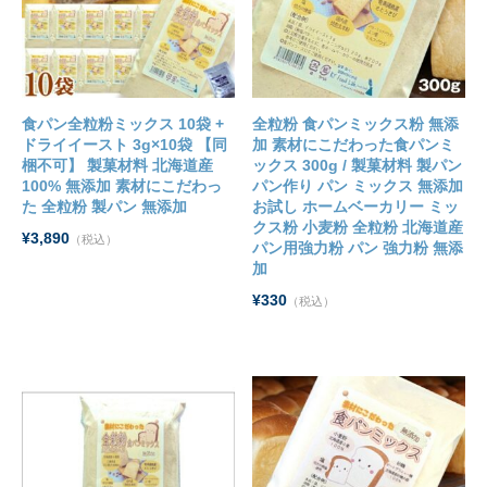
食パン全粒粉ミックス 10袋 +
全粒粉 食パンミックス粉 無添
ドライイースト 3g×10袋 【同
加 素材にこだわった食パンミ
梱不可】 製菓材料 北海道産
ックス 300g / 製菓材料 製パン
100% 無添加 素材にこだわっ
パン作り パン ミックス 無添加
た 全粒粉 製パン 無添加
お試し ホームベーカリー ミッ
クス粉 小麦粉 全粒粉 北海道産
¥3,890
（税込）
パン用強力粉 パン 強力粉 無添
加
¥330
（税込）