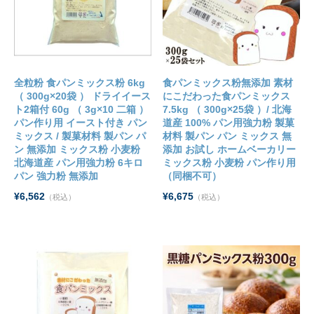
全粒粉 食パンミックス粉 6kg
食パンミックス粉無添加 素材
（ 300g×20袋 ） ドライイース
にこだわった食パンミックス
ト2箱付 60g （ 3g×10 二箱 ）
7.5kg （ 300g×25袋 ）/ 北海
パン作り用 イースト付き パン
道産 100% パン用強力粉 製菓
ミックス / 製菓材料 製パン パ
材料 製パン パン ミックス 無
ン 無添加 ミックス粉 小麦粉
添加 お試し ホームベーカリー
北海道産 パン用強力粉 6キロ
ミックス粉 小麦粉 パン作り用
パン 強力粉 無添加
（同梱不可）
¥6,562
¥6,675
（税込）
（税込）