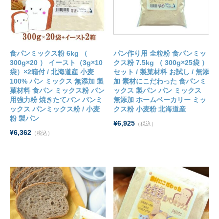
食パンミックス粉 6kg （
パン作り用 全粒粉 食パンミッ
300g×20 ） イースト（3g×10
クス粉 7.5kg （ 300g×25袋 ）
袋）×2箱付 / 北海道産 小麦
セット / 製菓材料 お試し / 無添
100% パン ミックス 無添加 製
加 素材にこだわった 食パンミ
菓材料 食パン ミックス粉 パン
ックス 製パン パン ミックス
用強力粉 焼きたてパン パンミ
無添加 ホームベーカリー ミッ
ックス パンミックス粉 / 小麦
クス粉 小麦粉 北海道産
粉 製パン
¥6,925
（税込）
¥6,362
（税込）