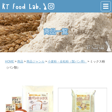
商品一覧
商品一覧
HOME
>
商品
>
商品ジャンル
>
小麦粉・全粒粉（製パン用）
> ミックス粉
（パン類）