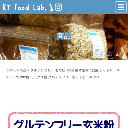
商品
商品
HOME
>
商品
> グルテンフリー 玄米粉 300g 熊本製粉 / 製菓 ホットケーキ
スイーツ mix粉 ミックス粉 グルテンフリーホットケーキ MIX