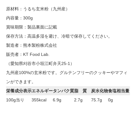
原材料：うるち玄米粉（九州産）
内容量：300g
賞味期限：製品裏面に記載
保存方法：高温多湿を避け、冷暗で保存してください。
製造者：熊本製粉株式会社
販売者：KT Food Lab.
（愛知県刈谷市小垣江町弁天25-1）
九州産100%の玄米粉です。グルテンフリーのクッキーやマフィ
ンができます。
栄養成分表示
エネルギー
タンパク質
脂 質
炭水化物
食塩相当量
100g当り
355kcal
6.9g
2.7g
75.7g
0g