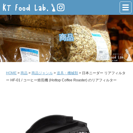
商品
商品
HOME
>
商品
>
商品ジャンル
>
道具・機械類
> 日本ニーダー リアフィルタ
ー HF-01 / コーヒー焙煎機 (Hottop Coffee Roaster) のリアフィルター