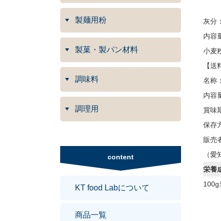
製麺用粉
灰分：
内容量
製菓・製パン材料
小麦
【送料
調味料
名称
内容量
調理用
賞味
保存
販売者：
（愛
content
栄養
100
KT food Labについて
商品一覧