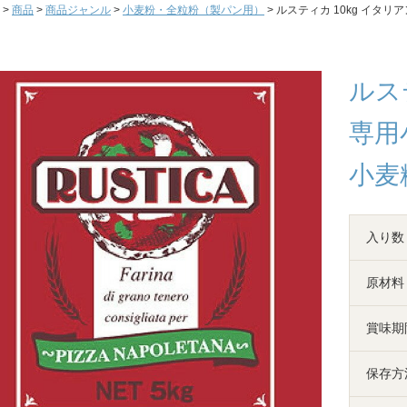
>
商品
>
商品ジャンル
>
小麦粉・全粒粉（製パン用）
> ルスティカ 10kg イタリ
ルス
専用
小麦
入り数
原材料
賞味期
保存方