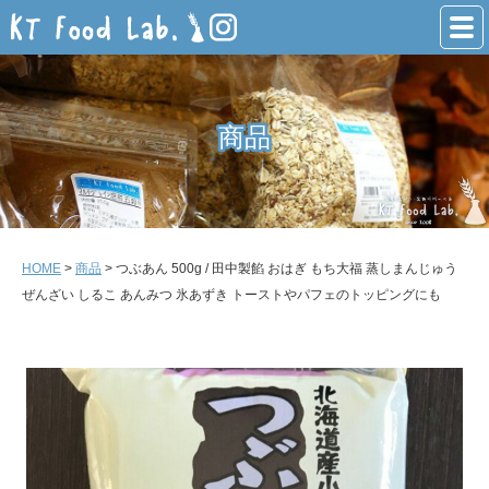
商品
商品
HOME
>
商品
> つぶあん 500g / 田中製餡 おはぎ もち大福 蒸しまんじゅう
ぜんざい しるこ あんみつ 氷あずき トーストやパフェのトッピングにも