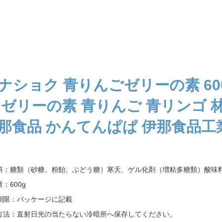
ナショク 青りんごゼリーの素 600
 ゼリーの素 青りんご 青リンゴ 林
那食品 かんてんぱぱ 伊那食品工
料：糖類（砂糖、粉飴、ぶどう糖）寒天、ゲル化剤（増粘多糖類）酸味
：600g
期限：パッケージに記載
方法：直射日光の当たらない冷暗所へ保存してください。