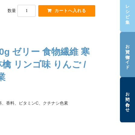
レシピ集
数量
お買い物ガイド
g ゼリー 食物繊維 寒
檎 リンゴ味 りんご /
業
お問い合わせ
料、香料、ビタミンC、クチナシ色素