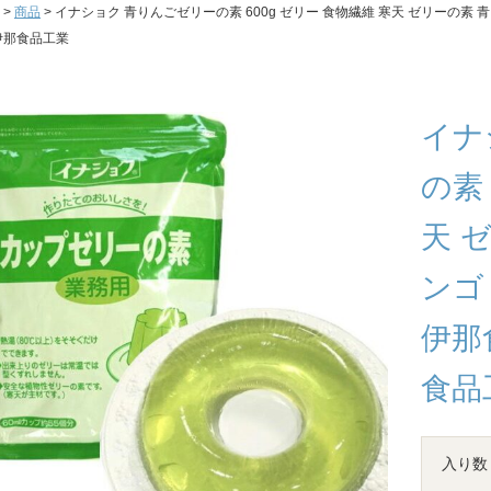
>
商品
> イナショク 青りんごゼリーの素 600g ゼリー 食物繊維 寒天 ゼリーの素 青
伊那食品工業
イナ
の素 
天 
ンゴ
伊那
食品
入り数