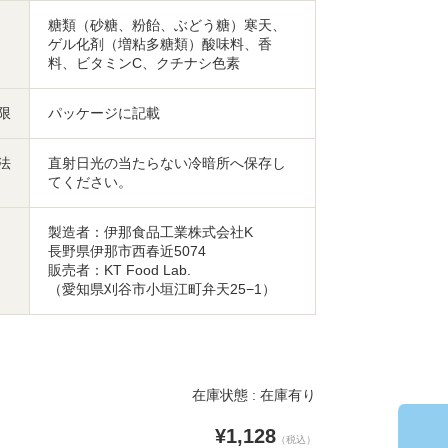
糖類（砂糖、粉飴、ぶどう糖）寒天、
ゲル化剤（増粘多糖類）酸味料、香
料、ビタミンC、クチナシ色素
限
パッケージに記載
法
直射日光の当たらない冷暗所へ保存し
てください。
製造者：伊那食品工業株式会社K
長野県伊那市西春近5074
販売者：KT Food Lab.
（愛知県刈谷市小垣江町弁天25−1）
在庫状態 : 在庫有り
¥1,128
（税込）