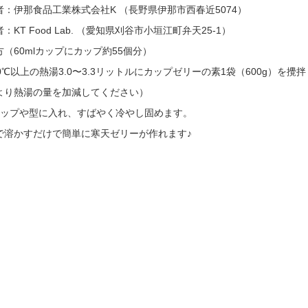
者：伊那食品工業株式会社K （長野県伊那市西春近5074）
：KT Food Lab. （愛知県刈谷市小垣江町弁天25-1）
方（60mlカップにカップ約55個分）
80℃以上の熱湯3.0〜3.3リットルにカップゼリーの素1袋（600g）
より熱湯の量を加減してください）
カップや型に入れ、すばやく冷やし固めます。
で溶かすだけで簡単に寒天ゼリーが作れます♪