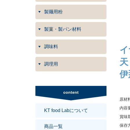
製麺用粉
製菓・製パン材料
調味料
イ
天
調理用
伊
content
原材
内容量
KT food Labについて
賞味
保存
商品一覧