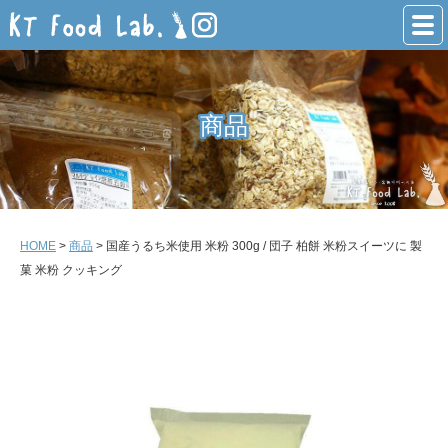
商品
商品
HOME
>
商品
> 国産うるち米使用 米粉 300g / 団子 柏餅 米粉スイーツに 製
菓 米粉 クッキング