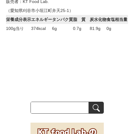
販売者：KT Food Lab.
（愛知県刈谷市小垣江町弁天25-1）
栄養成分表示
エネルギー
タンパク質
脂 質
炭水化物
食塩相当量
100g当り
374kcal
6g
0.7g
81.9g
0g