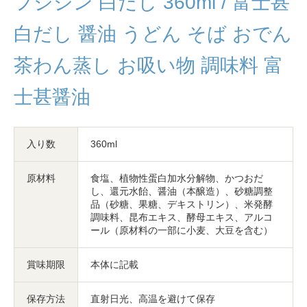
フジジン 白だし 360ml / 富士甚
白だし 醤油 うどん そば おでん
茶わん蒸し お吸い物 調味料 富
士甚醤油
入り数
360ml
原材料
食塩、植物性蛋白加水分解物、かつおだ
し、還元水飴、醤油（本醸造）、砂糖調整
品（砂糖、果糖、デキストリン）、米発酵
調味料、昆布エキス、酵母エキス、アルコ
ール（原材料の一部に小麦、大豆を含む）
賞味期限
本体に記載
保存方法
直射日光、高温を避けて保存