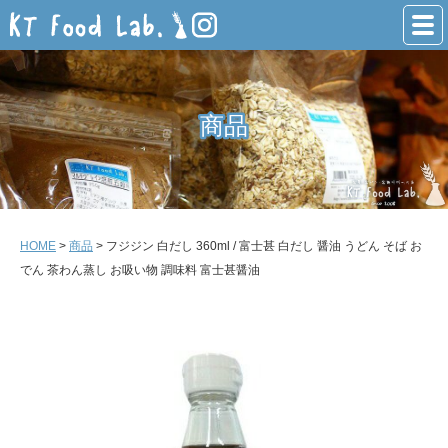
商品
商品
HOME
>
商品
> フジジン 白だし 360ml / 富士甚 白だし 醤油 うどん そば お
でん 茶わん蒸し お吸い物 調味料 富士甚醤油