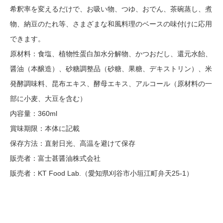
希釈率を変えるだけで、お吸い物、つゆ、おでん、茶碗蒸し、煮
物、納豆のたれ等、さまざまな和風料理のベースの味付けに応用
できます。
原材料：食塩、植物性蛋白加水分解物、かつおだし、還元水飴、
醤油（本醸造）、砂糖調整品（砂糖、果糖、デキストリン）、米
発酵調味料、昆布エキス、酵母エキス、アルコール（原材料の一
部に小麦、大豆を含む）
内容量：360ml
賞味期限：本体に記載
保存方法：直射日光、高温を避けて保存
販売者：富士甚醤油株式会社
販売者：KT Food Lab.（愛知県刈谷市小垣江町弁天25-1）