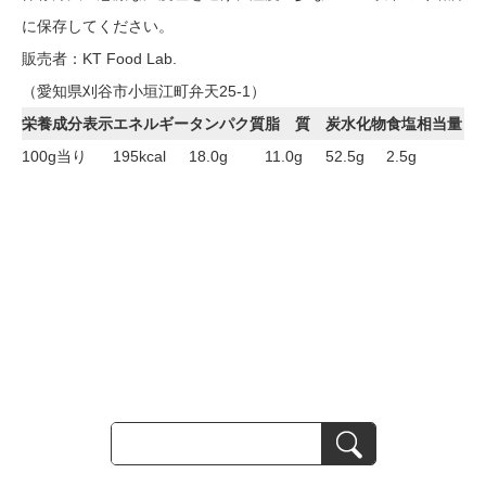
に保存してください。
販売者：KT Food Lab.
（愛知県刈谷市小垣江町弁天25-1）
栄養成分表示
エネルギー
タンパク質
脂 質
炭水化物
食塩相当量
100g当り
195kcal
18.0g
11.0g
52.5g
2.5g