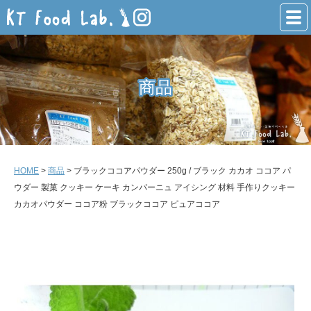
商品
商品
HOME
>
商品
> ブラックココアパウダー 250g / ブラック カカオ ココア パ
ウダー 製菓 クッキー ケーキ カンパーニュ アイシング 材料 手作りクッキー
カカオパウダー ココア粉 ブラックココア ピュアココア