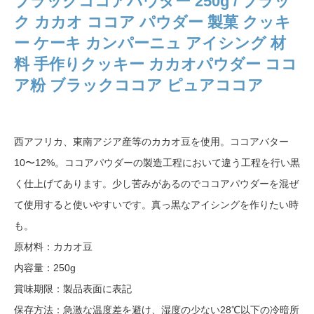
ブラックココアパウダー 250g / ブラッ
ク カカオ ココア パウダー 製菓 クッキ
ー ケーキ カンパーニュ アイシング 材
料 手作りクッキー カカオパウダー ココ
ア粉 ブラックココア ピュアココア
西アフリカ、東南アジア産等のカカオ豆を使用。ココアバター
10〜12%。ココアパウダーの製造工程において違う工程を行い黒
く仕上げてあります。少し苦みがあるのでココアパウダーを混ぜ
て使用すると使いやすいです。真っ黒なアイシングを作りたい時
も。
原材料：カカオ豆
内容量：250g
賞味期限：製品表面に表記
保存方法：急激な温度差を避け、湿度の少ない28℃以下の冷暗所