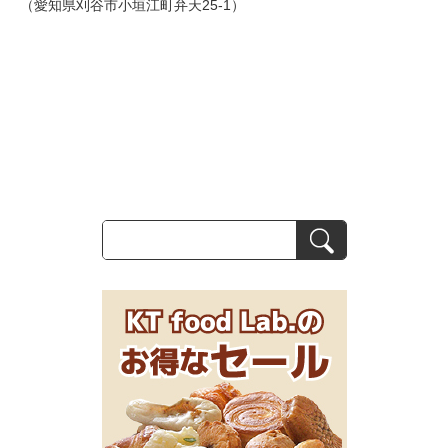
（愛知県刈谷市小垣江町弁天25-1）