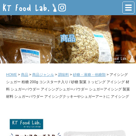
商品
商品
HOME
>
商品
>
商品ジャンル
>
調味料
>
砂糖・液糖・他糖類
> アイシング
シュガー 粉糖 200g コンスターチ入り / 砂糖 製菓 トッピング アイシング 材
料 シュガーパウダー アイシングシュガーパウダー シュガーアイシング 製菓
材料 シュガーパウダー アイシングクッキーやシュガーアートに アイシング