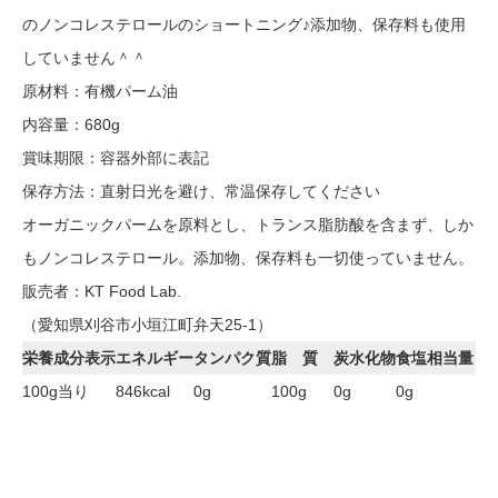
のノンコレステロールのショートニング♪添加物、保存料も使用
していません＾＾
原材料：有機パーム油
内容量：680g
賞味期限：容器外部に表記
保存方法：直射日光を避け、常温保存してください
オーガニックパームを原料とし、トランス脂肪酸を含まず、しか
もノンコレステロール。添加物、保存料も一切使っていません。
販売者：KT Food Lab.
（愛知県刈谷市小垣江町弁天25-1）
栄養成分表示
エネルギー
タンパク質
脂 質
炭水化物
食塩相当量
100g当り
846kcal
0g
100g
0g
0g