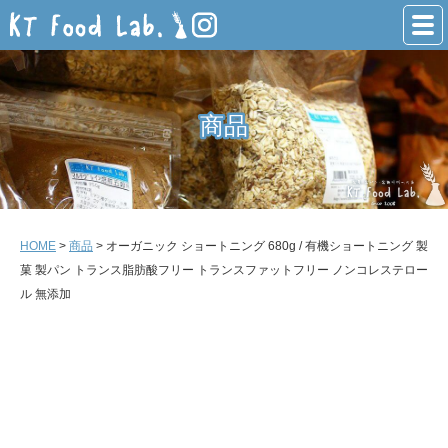
商品
商品
HOME
>
商品
> オーガニック ショートニング 680g / 有機ショートニング 製
菓 製パン トランス脂肪酸フリー トランスファットフリー ノンコレステロー
ル 無添加