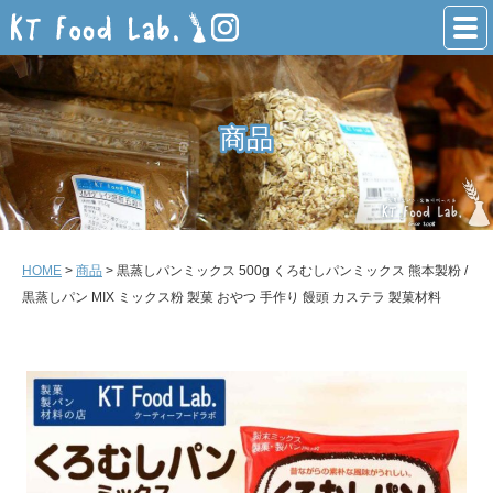
商品
商品
HOME
>
商品
> 黒蒸しパンミックス 500g くろむしパンミックス 熊本製粉 /
黒蒸しパン MIX ミックス粉 製菓 おやつ 手作り 饅頭 カステラ 製菓材料