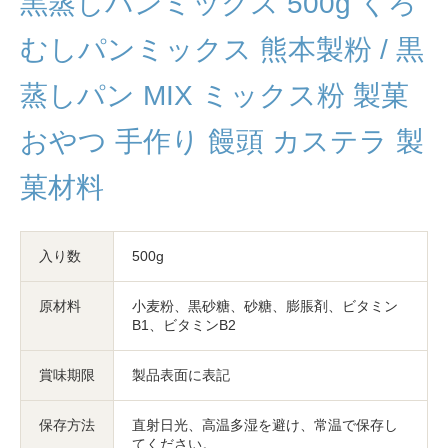
黒蒸しパンミックス 500g くろ
むしパンミックス 熊本製粉 / 黒
蒸しパン MIX ミックス粉 製菓
おやつ 手作り 饅頭 カステラ 製
菓材料
入り数
500g
原材料
小麦粉、黒砂糖、砂糖、膨脹剤、ビタミン
B1、ビタミンB2
賞味期限
製品表面に表記
保存方法
直射日光、高温多湿を避け、常温で保存し
てください。