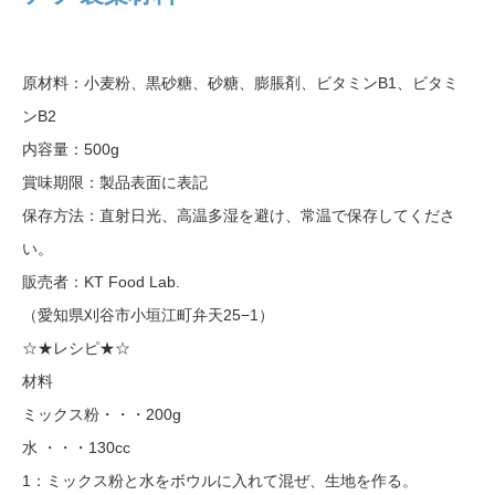
原材料：小麦粉、黒砂糖、砂糖、膨脹剤、ビタミンB1、ビタミ
ンB2
内容量：500g
賞味期限：製品表面に表記
保存方法：直射日光、高温多湿を避け、常温で保存してくださ
い。
販売者：KT Food Lab.
（愛知県刈谷市小垣江町弁天25−1）
☆★レシピ★☆
材料
ミックス粉・・・200g
水 ・・・130cc
1：ミックス粉と水をボウルに入れて混ぜ、生地を作る。