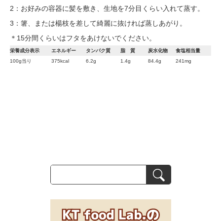
2：お好みの容器に髪を敷き、生地を7分目くらい入れて蒸す。
3：箸、または楊枝を差して綺麗に抜ければ蒸しあがり。
＊15分間くらいはフタをあけないでください。
栄養成分表示
エネルギー
タンパク質
脂 質
炭水化物
食塩相当量
100g当り
375kcal
6.2g
1.4g
84.4g
241mg