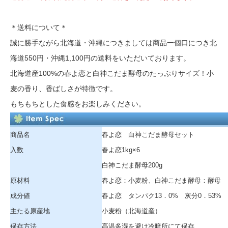
＊送料について＊
誠に勝手ながら北海道・沖縄につきましては商品一個口につき北
海道550円・沖縄1,100円の送料をいただいております。
北海道産100%の春よ恋と白神こだま酵母のたっぷりサイズ！小
麦の香り、香ばしさが特徴です。
もちもちとした食感をお楽しみください。
商品名
春よ恋 白神こだま酵母セット
入数
春よ恋1kg×6
白神こだま酵母200g
原材料
春よ恋：小麦粉、白神こだま酵母：酵母
成分値
春よ恋 タンパク13．0% 灰分0．53%
主たる原産地
小麦粉（北海道産）
保存方法
高温多湿を避け冷暗所にて保存