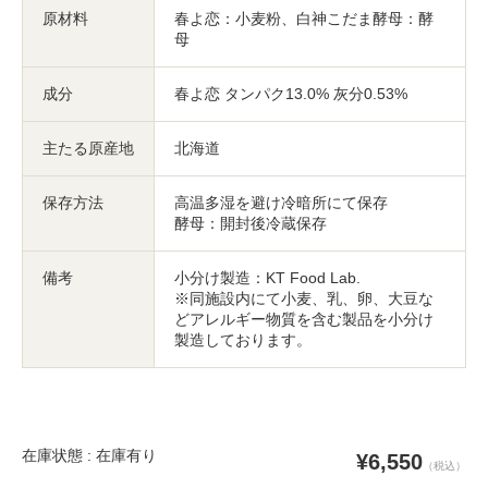
原材料
春よ恋：小麦粉、白神こだま酵母：酵
母
成分
春よ恋 タンパク13.0% 灰分0.53%
主たる原産地
北海道
保存方法
高温多湿を避け冷暗所にて保存
酵母：開封後冷蔵保存
備考
小分け製造：KT Food Lab.
※同施設内にて小麦、乳、卵、大豆な
どアレルギー物質を含む製品を小分け
製造しております。
在庫状態 : 在庫有り
¥6,550
（税込）