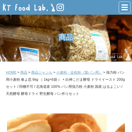
商品
商品
HOME
>
商品
>
商品ジャンル
>
小麦粉・全粒粉（製パン用）
> 強力粉 パン
用小麦粉 春よ恋 6kg （ 1kg×6袋 ） + 白神こだま酵母 ドライイースト 200g
セット / 同梱不可 / 北海道産 100% パン用強力粉 小麦粉 国産 はるよこい /
天然酵母 酵母ドライ 野生酵母 パン作りセット