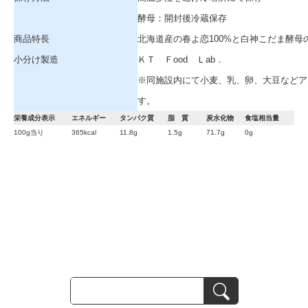
酵母：開封後冷蔵保存
商品特長
北海道産の春よ恋100%と白神こだま
小分け製造
ＫＴ Ｆood Ｌab．
※同施設内にて小麦、乳、卵、大豆などア
す。
栄養成分表示
エネルギー
タンパク質
脂 質
炭水化物
食塩相当量
100g当り
365kcal
11.8g
1.5g
71.7g
0g