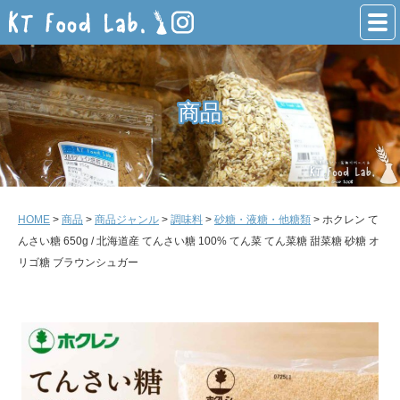
商品
商品
HOME
>
商品
>
商品ジャンル
>
調味料
>
砂糖・液糖・他糖類
> ホクレン て
んさい糖 650g / 北海道産 てんさい糖 100% てん菜 てん菜糖 甜菜糖 砂糖 オ
リゴ糖 ブラウンシュガー