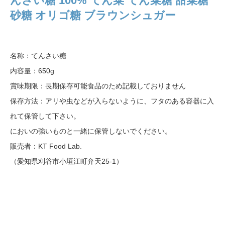
んさい糖 100% てん菜 てん菜糖 甜菜糖
砂糖 オリゴ糖 ブラウンシュガー
名称：てんさい糖
内容量：650g
賞味期限：長期保存可能食品のため記載しておりません
保存方法：アリや虫などが入らないように、フタのある容器に入
れて保管して下さい。
においの強いものと一緒に保管しないでください。
販売者：KT Food Lab.
（愛知県刈谷市小垣江町弁天25-1）