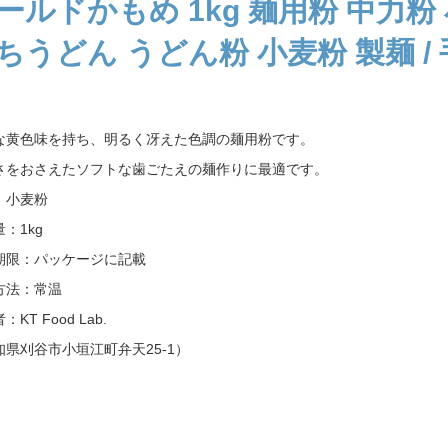
ールドかもめ 1kg 麺用粉 中力粉 
ちうどん うどん粉 小麦粉 製麺 /
な黄色味を持ち、明るく冴えた色調の麺用粉です。
さをおさえたソフトな歯ごたえの麺作りに最適です。
：小麦粉
：1kg
期限：パッケージに記載
方法：常温
KT Food Lab.
知県刈谷市小垣江町弁天25-1）