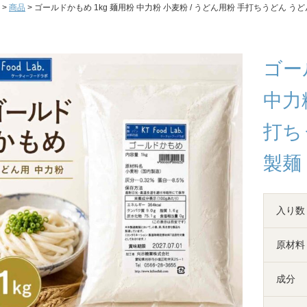
>
商品
> ゴールドかもめ 1kg 麺用粉 中力粉 小麦粉 / うどん用粉 手打ちうどん うど
ゴー
中力
打ち
製麺
入り数
原材料
成分