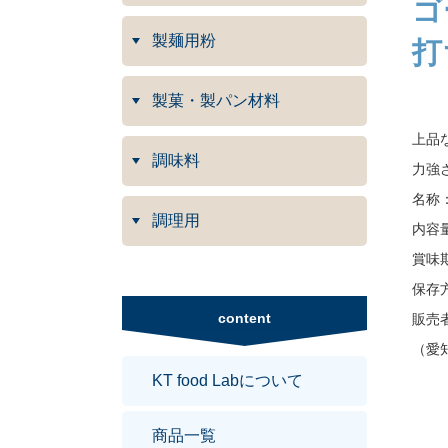
ゴ
製麺用粉
打
製菓・製パン材料
上品
調味料
力強
名称
調理用
内容量
賞味
保存
content
販売者：
（愛
KT food Labについて
商品一覧