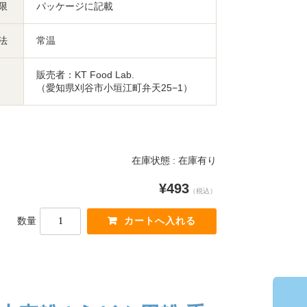
限
パッケージに記載
法
常温
販売者：KT Food Lab.
（愛知県刈谷市小垣江町弁天25−1）
在庫状態 : 在庫有り
¥493
（税込）
数量