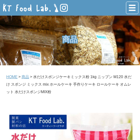
商品
商品
HOME
>
商品
> 水だけスポンジケーキミックス粉 1kg ニップン M120 水だ
け スポンジ ミックス mix ホールケーキ 手作りケーキ ロールケーキ オムレ
ット 水だけスポンジMIX粉