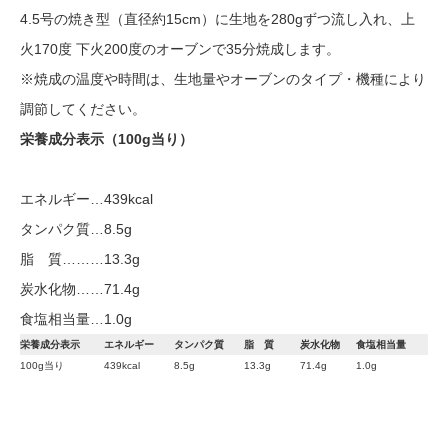
4.5号の焼き型（直径約15cm）に生地を280gずつ流し入れ、上
火170度 下火200度のオーブンで35分焼成します。
※焼成の温度や時間は、生地量やオーブンのタイプ・機種により
調節してください。
栄養成分表示（100g当り）
エネルギー…439kcal
タンパク質…8.5g
脂 質………13.3g
炭水化物……71.4g
食塩相当量…1.0g
栄養成分表示
エネルギー
タンパク質
脂 質
炭水化物
食塩相当量
100g当り
439kcal
8.5g
13.3g
71.4g
1.0g