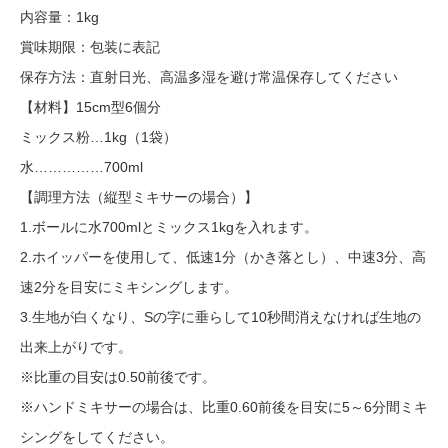
内容量：1kg
賞味期限：包装に表記
保存方法：直射日光、高温多湿を避け常温保存してください
【材料】15cm型6個分
ミックス粉…1kg（1袋）
水……………700ml
【調理方法（縦型ミキサーの場合）】
1.ボールに水700mlとミックス1kgを入れます。
2.ホイッパーを使用して、低速1分（かき落とし）、中速3分、高
速2分を目安にミキシングします。
3.生地が白くなり、Sの字に垂らして10秒間消えなければ生地の
出来上がりです。
※比重の目安は0.50前後です。
※ハンドミキサーの場合は、比重0.60前後を目安に5～6分間ミキ
シングをしてください。